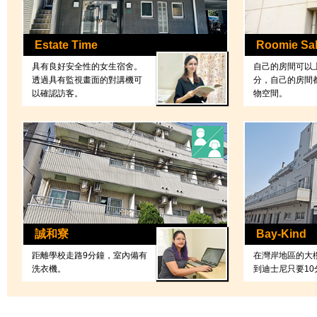
Estate Time
Roomie Sa
具有良好安全性的女生宿舍。
自己的房間可以
透過具有監視畫面的對講機可
分，自己的房間
以確認訪客。
物空間。
誠和寮
Bay-Kind
距離學校走路9分鐘，室內備有
在灣岸地區的大
洗衣機。
到迪士尼只要10